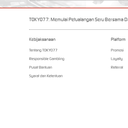
TOKYO77: Memulai Petualangan Seru Bersama D
Kebijaksanaan
Platform
Tentang TOKYO77
Promosi
Responsible Gambling
Loyalty
Pusat Bantuan
Referral
Syarat dan Ketentuan