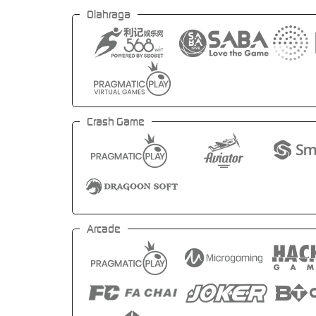
Olahraga
Crash Game
Arcade