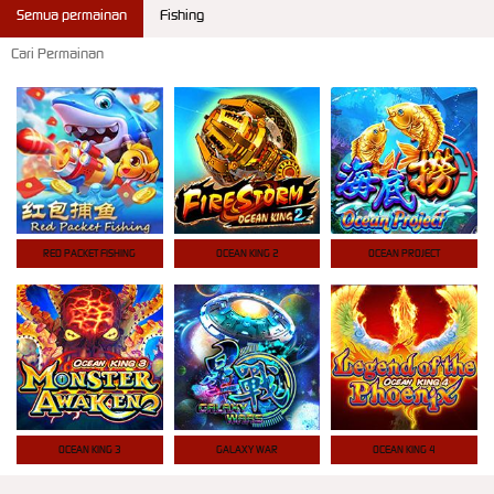
Semua permainan
Fishing
RED PACKET FISHING
OCEAN KING 2
OCEAN PROJECT
OCEAN KING 3
GALAXY WAR
OCEAN KING 4